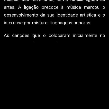
artes. A ligação precoce à música marcou o
desenvolvimento da sua identidade artística e o
interesse por misturar linguagens sonoras.
As canções que o colocaram inicialmente no
radar, como “Aldina” e “Domani”, continuam a
somar audiências relevantes em plataformas
digitais, sustentando a sua presença constante
junto de públicos dentro e fora de Cabo Verde.
Paralelamente ao papel de intérprete, afirma-se
também como produtor, participando na
construção de faixas para outros artistas do
universo lusófono.