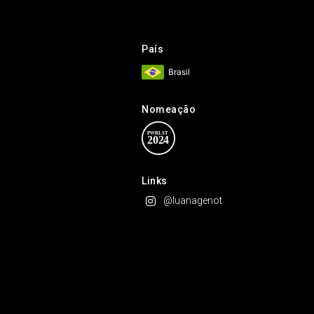
País
Brasil
Nomeação
Links
@luanagenot