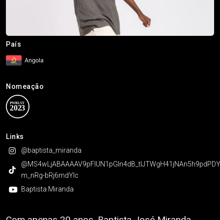
País
Angola
Nomeação
Links
@baptista_miranda
@MS4wLjABAAAAV9pFIUN1pGln4dB_tIJTWgH41jNAn5h9pdPD
m_nRg-bRj6mdYIc
Baptista Miranda
Com apenas 20 anos, Baptista José Miranda