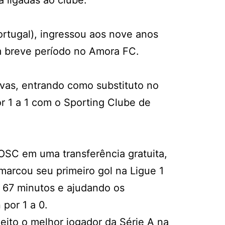
 ligadas ao clube.
ortugal), ingressou aos nove anos
 breve período no Amora FC.
rvas, entrando como substituto no
1 a 1 com o Sporting Clube de
 OSC em uma transferência gratuita,
marcou seu primeiro gol na Ligue 1
 67 minutos e ajudando os
por 1 a 0.
leito o melhor jogador da Série A na